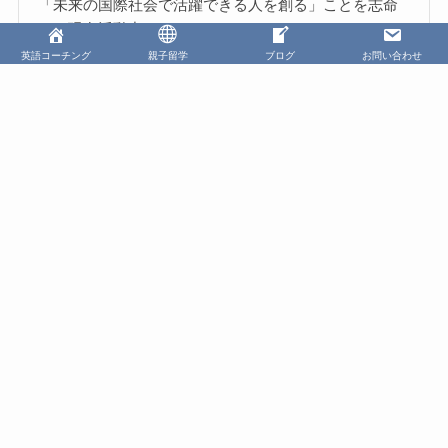
「未来の国際社会で活躍できる人を創る」ことを志命
とし現在活動中。
英語コーチング
親子留学
ブログ
お問い合わせ
さらに浅井歩美を知りたい方はこちら
Facebook
英語コーチング
親子留学
Blog
Beyond You株式会社