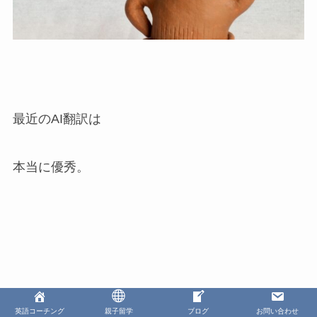
最近のAI翻訳は
本当に優秀。
YouTubeやSNSでも、
英語コーチング
親子留学
ブログ
お問い合わせ