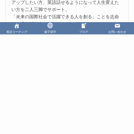
アップしたい方、英語話せるようになって人生変えた
い方を二人三脚でサポート。
「未来の国際社会で活躍できる人を創る」ことを志命
とし現在活動中。
英語コーチング
親子留学
ブログ
お問い合わせ
さらに浅井歩美を知りたい方はこちら
Facebook