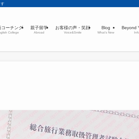
ます
語コーチング
親子留学
お客様の声・笑顔
Blog
Beyon
glish College
Abroad
Voice&Smile
What’s New
Inf