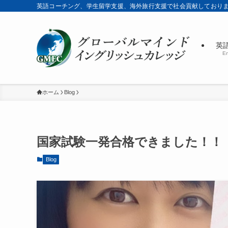
英語コーチング、学生留学支援、海外旅行支援で社会貢献しており
英
En
ホーム
Blog
国家試験一発合格できました！！
Blog