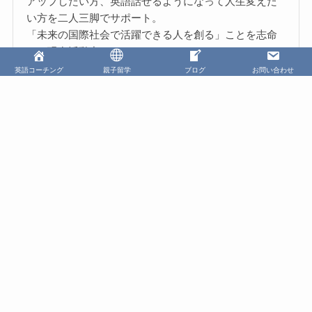
アップしたい方、英語話せるようになって人生変えた
い方を二人三脚でサポート。
「未来の国際社会で活躍できる人を創る」ことを志命
とし現在活動中。
英語コーチング
親子留学
ブログ
お問い合わせ
さらに浅井歩美を知りたい方はこちら
Facebook